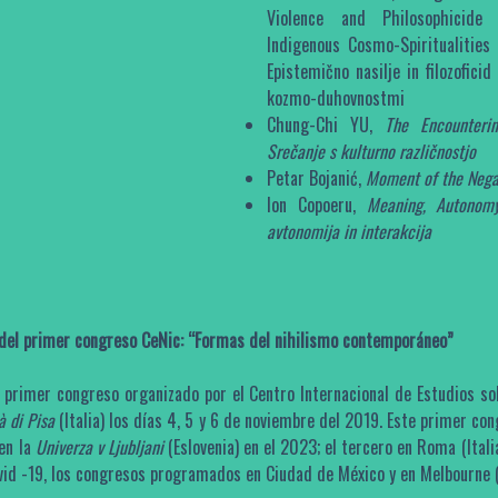
Violence and Philosophicid
Indigenous Cosmo-Spiritualities
Epistemično nasilje in filozofic
kozmo-duhovnostmi
Chung-Chi YU,
The Encounterin
Srečanje s kulturno različnostjo
Petar Bojanić,
Moment of the Nega
Ion Copoeru,
Meaning, Autonomy
avtonomija in interakcija
ar del primer congreso CeNic: “Formas del nihilismo contemporáneo”
 primer congreso organizado por el Centro Internacional de Estudios s
à di Pisa
(Italia) los días 4, 5 y 6 de noviembre del 2019. Este primer co
en la
Univerza v Ljubljani
(Eslovenia) en el 2023; el tercero en Roma (Itali
vid -19, los congresos programados en Ciudad de México y en Melbourne (