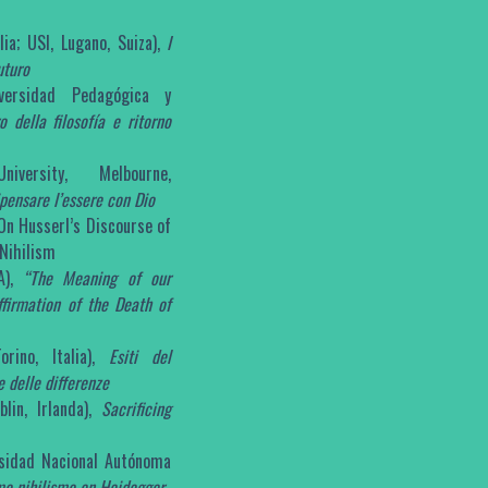
lia; USI, Lugano, Suiza),
I
uturo
ersidad Pedagógica y
o della filosofía e ritorno
versity, Melbourne,
ipensare l’essere con Dio
On Husserl’s Discourse of
 Nihilism
SA),
“The Meaning of our
ffirmation of the Death of
orino, Italia),
Esiti del
e delle differenze
lin, Irlanda),
Sacrificing
sidad Nacional Autónoma
omo nihilismo en Heidegger