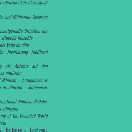
reobrazba ideje človeškosti
he und Nihilismus Govorica
unzeitgemäße Situation der
situacija filozofije
hts Volja do niča
er Nivellierung Nihilizem
ung als Antwort auf den
 na nihilizem
 Nihilism – Autopoiesis as
 in nihilizen – autopoeisis
rmational Nihilism Podoba,
i nihilizem
ing of the Wounded World
vetu
s Barbarism. Epistemic