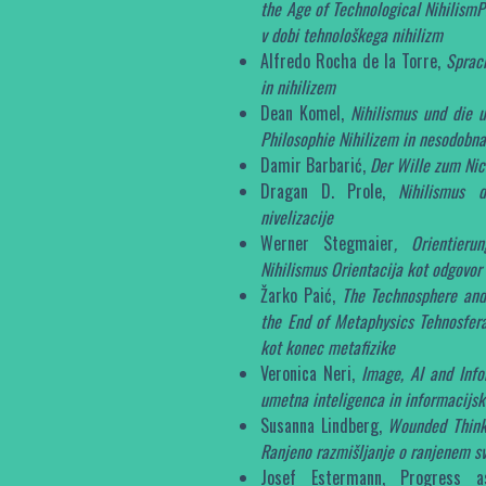
the Age of Technological NihilismP
v dobi tehnološkega nihilizm
Alfredo Rocha de la Torre,
Sprac
in nihilizem
Dean Komel,
Nihilismus und die 
Philosophie Nihilizem in nesodobna 
Damir Barbarić,
Der Wille zum Nic
Dragan D. Prole,
Nihilismus d
nivelizacije
Werner Stegmaier
, Orientier
Nihilismus Orientacija kot odgovor
Žarko Paić,
The Technosphere and
the End of Metaphysics Tehnosfera
kot konec metafizike
Veronica Neri,
Image, AI and Info
umetna inteligenca in informacijsk
Susanna Lindberg,
Wounded Think
Ranjeno razmišljanje o ranjenem s
Josef Estermann, Progress a