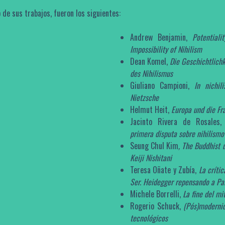
 de sus trabajos, fueron los siguientes:
Andrew Benjamin,
Potential
Impossibility of Nihilism
Dean Komel,
Die Geschichtlichk
des Nihilismus
Giuliano Campioni,
In nichil
Nietzsche
Helmut Heit,
Europa und die F
Jacinto Rivera de Rosales
primera disputa sobre nihilismo
Seung Chul Kim
, The Buddhist 
Keiji Nishitani
Teresa Oñate y Zubía,
La críti
Ser. Heidegger repensando a P
Michele Borrelli,
La fine del mi
Rogerio Schuck,
(Pós)moderni
tecnológicos