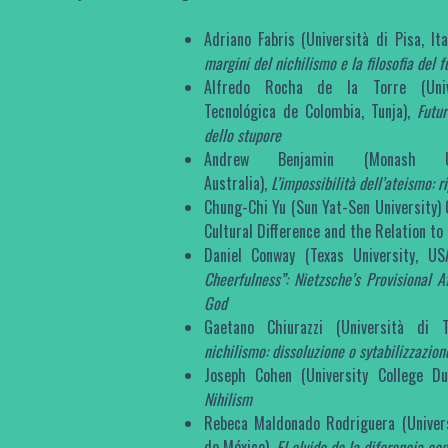
Adriano Fabris (Università di Pisa, Ita
margini del nichilismo e la filosofia del f
Alfredo Rocha de la Torre (Univ
Tecnológica de Colombia, Tunja),
Futur
dello stupore
Andrew Benjamin (Monash Uni
Australia),
L’impossibilità dell’ateismo: r
Chung-Chi Yu (Sun Yat-Sen University) 
Cultural Difference and the Relation to
Daniel Conway (Texas University, U
Cheerfulness”: Nietzsche’s Provisional A
God
Gaetano Chiurazzi (Università di T
nichilismo: dissoluzione o sytabilizzazion
Joseph Cohen (University College Dub
Nihilism
Rebeca Maldonado Rodriguera (Univer
de México),
El olvido de la diferencia c