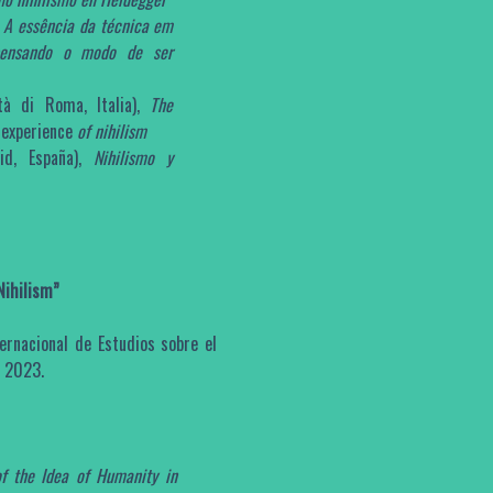
,
A essência da técnica em
)pensando o modo de ser
ità di Roma, Italia),
The
experience
of nihilism
id, España),
Nihilismo y
Nihilism”
rnacional de Estudios sobre el
l 2023.
of the Idea of Humanity in