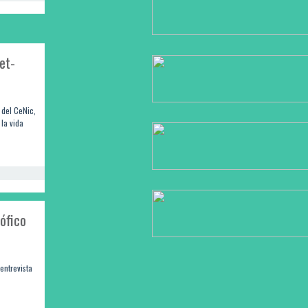
et-
 del CeNic,
 la vida
sófico
entrevista