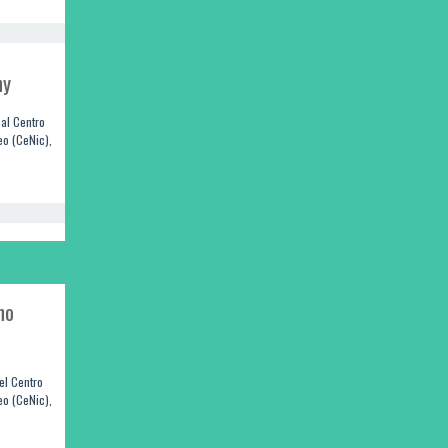
ny
 al Centro
eo (CeNic),
no
el Centro
eo (CeNic),