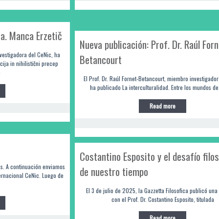
ra. Manca Erzetič
Nueva publicación: Prof. Dr. Raúl Forn
vestigadora del CeNic, ha
Betancourt
ja in nihilistični precep
n
El Prof. Dr. Raúl Fornet-Betancourt, miembro investigador
ha publicado La interculturalidad. Entre los mundos de
Read more
Costantino Esposito y el desafío filo
as. A continuación enviamos
de nuestro tiempo
ternacional CeNic. Luego de
El 3 de julio de 2025, la Gazzetta Filosofica publicó una 
con el Prof. Dr. Costantino Esposito, titulada
Read more