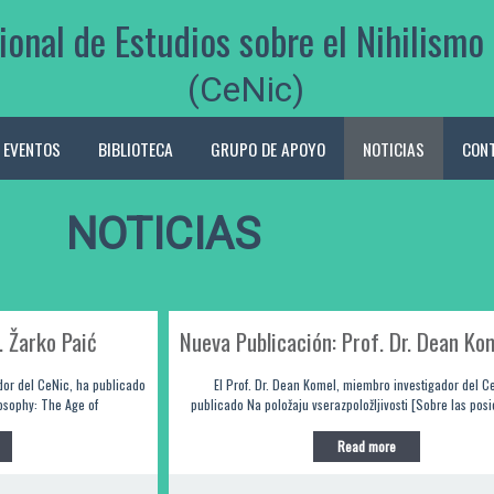
ional de Estudios sobre el Nihilis
(CeNic)
EVENTOS
BIBLIOTECA
GRUPO DE APOYO
NOTICIAS
CON
NOTICIAS
. Žarko Paić
Nueva Publicación: Prof. Dr. Dean Ko
dor del CeNic, ha publicado
El Prof. Dr. Dean Komel, miembro investigador del C
losophy: The Age of
publicado Na položaju vserazpoložljivosti [Sobre las pos
Read more