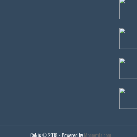
CeNic ©
2018
- Powered by
Monnetds.com