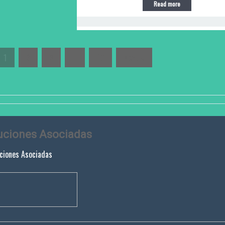
Read more
1
2
3
…
10
Next »
tuciones Asociadas