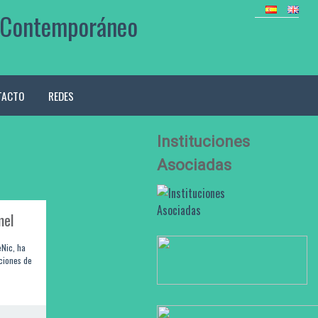
mo Contemporáneo
TACTO
REDES
Instituciones
Asociadas
mel
eNic, ha
iciones de