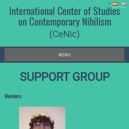
Skip
International Center of Studies
to
content
on Contemporary Nihilism
(CeNic)
MENU
SUPPORT GROUP
Members: