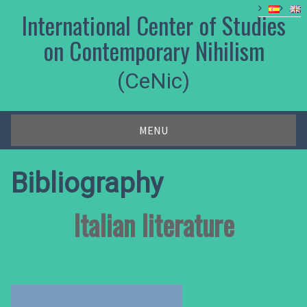
Skip
International Center of Studies
to
content
on Contemporary Nihilism
(CeNic)
MENU
Bibliography
Italian literature