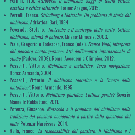
Perllini, Tito.
Attraverso il nichilismo. Saggi di teoria critica,
estetica e critica letteraria.
Torino: Aragno, 2015.
Perrelli, Franco.
Strindberg e Nietzsche. Un problema di storia del
nichilismo
. Adriatica: Bari, 1984.
Peverada, Stefano.
Nietzsche e il naufragio della verità. Critica,
nichilismo, volontà di potenza.
Milano: Mimesis, 2003.
Piaia, Gregorio e Todescan, Franco (eds.).
Franco Volpi, interprete
del pensiero contemporaneo: Atti dell’incontro internazionale di
studio
(Padova, 2009). Roma: Accademia Olimpica, 2012.
Possenti, Vittorio.
Nichilismo e metafisica. Terza navigazione
.
Roma: Armando, 2004.
Possenti, Vittorio.
Il nichilismo teoretico e la “morte della
metafisica”
. Roma: Armando, 1995.
Possenti, Vittorio.
Nichilismo giuridico. L’ultima parola?
Soveria
Mannelli: Rubbettino, 2011.
Potenza, Giuseppe.
Nietzsche e il problema del nichilismo nella
tradizione del pensiero occidentale a partire dalla questione del
nulla
. Potenza: Narcissus, 2014.
Rella, Franco.
La responsabilità del pensiero: Il Nichilismo e i