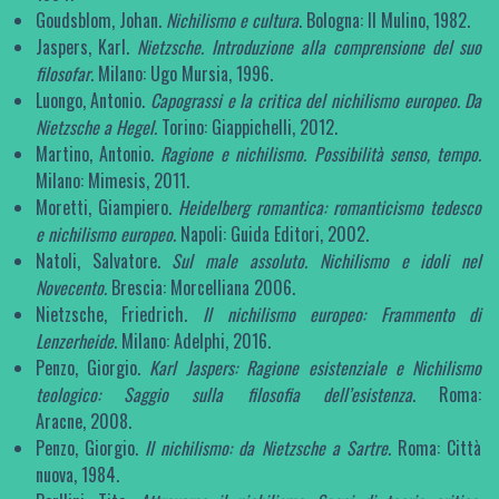
Goudsblom, Johan.
Nichilismo e cultura
. Bologna: Il Mulino, 1982.
Jaspers, Karl.
Nietzsche. Introduzione alla comprensione del suo
filosofar
. Milano: Ugo Mursia, 1996.
Luongo, Antonio.
Capograssi e la critica del nichilismo europeo. Da
Nietzsche a Hegel.
Torino: Giappichelli, 2012.
Martino, Antonio.
Ragione e nichilismo. Possibilità senso, tempo.
Milano: Mimesis, 2011.
Moretti, Giampiero.
Heidelberg romantica: romanticismo tedesco
e nichilismo europeo
. Napoli: Guida Editori, 2002.
Natoli, Salvatore.
Sul male assoluto. Nichilismo e idoli nel
Novecento.
Brescia: Morcelliana 2006.
Nietzsche, Friedrich.
Il nichilismo europeo: Frammento di
Lenzerheide
. Milano: Adelphi, 2016.
Penzo, Giorgio.
Karl Jaspers: Ragione esistenziale e Nichilismo
teologico: Saggio sulla filosofia dell’esistenza
. Roma:
Aracne, 2008.
Penzo, Giorgio.
Il nichilismo: da Nietzsche a Sartre
. Roma: Città
nuova, 1984.