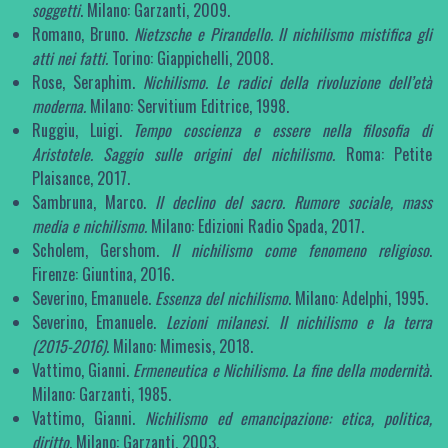
soggetti
. Milano: Garzanti, 2009.
Romano, Bruno.
Nietzsche e Pirandello. Il nichilismo mistifica gli
atti nei fatti.
Torino: Giappichelli, 2008.
Rose, Seraphim.
Nichilismo. Le radici della rivoluzione dell’età
moderna.
Milano: Servitium Editrice, 1998.
Ruggiu, Luigi.
Tempo coscienza e essere nella filosofia di
Aristotele. Saggio sulle origini del nichilismo.
Roma: Petite
Plaisance, 2017.
Sambruna, Marco.
Il declino del sacro. Rumore sociale, mass
media e nichilismo.
Milano: Edizioni Radio Spada, 2017.
Scholem, Gershom.
Il nichilismo come fenomeno religioso
.
Firenze: Giuntina, 2016.
Severino, Emanuele.
Essenza del nichilismo
. Milano: Adelphi, 1995.
Severino, Emanuele.
Lezioni milanesi. Il nichilismo e la terra
(2015-2016)
. Milano: Mimesis, 2018.
Vattimo, Gianni.
Ermeneutica e Nichilismo. La fine della modernità
.
Milano: Garzanti, 1985.
Vattimo, Gianni.
Nichilismo ed emancipazione: etica, politica,
diritto
. Milano: Garzanti, 2003.