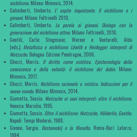
nichilismo.
Milano: Mimesis, 2014.
Galimberti, Umberto.
L’ ospite inquietante. Il nichilismo e i
giovani.
Milano: Feltrinelli 2010.
Galimberti, Umberto.
La parola ai giovani. Dialogo con la
generazione del nichilismo attivo
. Milano: Feltrinelli, 2018.
Gentili, Carlo; Stegmaier, Werner e Venturelli, Aldo
(eds.).
Metafisica e nichilismo: Löwith e Heidegger interpreti di
Nietzsche
. Bologna: Edizioni Pendragon, 2006.
Ghezzi, Morris.
Il diritto come estética. Epistemologia della
conoscenza e della volontà: il nichilismo del dubio.
Milano:
Mimesis, 2017.
Ghezzi, Morris.
Nichilismo razionale e mistico. Indicazioni per il
nuovo mondo.
Milano: Mimesis, 2014.
Giametta, Sossio.
Nietzsche ei suoi interpreti: oltre il nichilismo
.
Venezia: Marsilio, 1995.
Giametta, Sossio.
Oltre il nichilismo: Nietzsche, Hölderlin, Goethe
.
Napoli: Tempi Moderni, 1988.
Givone, Sergio.
Dostoevskij e la filosofia
. Roma-Bari: Laterza,
1984.