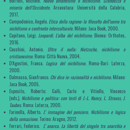
Borrelli, Michele.
Nuovo umanesimo o nichilismo. Grandezza e
miseria dell’Occidente.
Arcavataca: Università della Calabria,
2017.
Campodonico, Angelo.
Etica della ragione: la filosofia dell’uomo tra
nichilismo e confronto interculturale
. Milano: Jaca Book, 2000.
Capitano, Luigi.
Leopardi. L’alba del nichilismo
. Bivona: Orthotes,
2016.
Cecchini, Antonio.
Oltre il nulla: Nietzsche, nichilismo e
cristianesimo
. Roma: Città Nuova, 2004.
D’Agostini, Franca.
Logica del nichilismo
. Roma-Bari: Laterza
,
2000.
Dalmasso, Gianfranco.
Chi dice io: razionalità e nichilismo
. Milano:
Jaca Book, 2005.
Esposito, Roberto; Galli, Carlo e Vitiello, Vincenzo
(eds.).
Nichilismo e politica: con testi di J.-L. Nancy, L. Strauss, J.
Taubes
. Roma: Laterza, 2000.
Farinella, Alberto
. L’ immagine del pensiero. Nichilismo e logica
della sensazione.
Torino: Aragno, 2012.
Ferrari, Federico.
L’ anarca. La libertà del singolo tra anarchia e