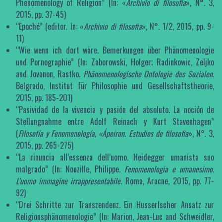
Phenomenology of Religion” (In: «
Archivio di filosofia
», N°. 3,
2015, pp. 37-45)
“Epoché” (editor. In: «
Archivio di filosofia
», N°. 1/2, 2015, pp. 9-
11)
“Wie wenn ich dort wäre. Bemerkungen über Phänomenologie
und Pornographie” (In: Zaborowski, Holger; Radinkowic, Zeljko
and Jovanon, Rastko.
Phänomenologische Ontologie des Sozialen
.
Belgrado, Institut für Philosophie und Gesellschaftstheorie,
2015, pp. 185-201)
“Pasividad de la vivencia y pasión del absoluto. La noción de
Stellungnahme entre Adolf Reinach y Kurt Stavenhagen”
(
Filosofía y Fenomenología, «Ápeiron. Estudios de filosofia
», N°. 3,
2015, pp. 265-275)
“La rinuncia all’essenza dell’uomo. Heidegger umanista suo
malgrado” (In: Nouzille, Philippe.
Fenomenologia e umanesimo.
L’uomo immagine irrappresentabile
. Roma, Aracne, 2015, pp. 77-
92)
“Drei Schritte zur Transzendenz. Ein Husserlscher Ansatz zur
Religionsphänomenologie” (In: Marion, Jean-Luc and Schweidler,