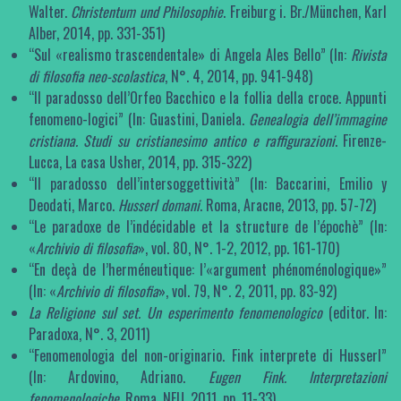
Walter.
Christentum und Philosophie
. Freiburg i. Br./München, Karl
Alber, 2014, pp. 331-351)
“Sul «realismo trascendentale» di Angela Ales Bello” (In:
Rivista
di filosofia neo-scolastica
, N°. 4, 2014, pp. 941-948)
“Il paradosso dell’Orfeo Bacchico e la follia della croce. Appunti
fenomeno-logici” (In: Guastini, Daniela.
Genealogia dell’immagine
cristiana. Studi su cristianesimo antico e raffigurazioni
. Firenze-
Lucca, La casa Usher, 2014, pp. 315-322)
“Il paradosso dell’intersoggettività” (In: Baccarini, Emilio y
Deodati, Marco.
Husserl domani
. Roma, Aracne, 2013, pp. 57-72)
“Le paradoxe de l’indécidable et la structure de l’épochè” (In:
«
Archivio di filosofia
», vol. 80, N°. 1-2, 2012, pp. 161-170)
“En deçà de l’herméneutique: l’«argument phénoménologique»”
(In: «
Archivio di filosofia
», vol. 79, N°. 2, 2011, pp. 83-92)
La Religione sul set. Un esperimento fenomenologico
(editor. In:
Paradoxa, N°. 3, 2011)
“Fenomenologia del non-originario. Fink interprete di Husserl”
(In: Ardovino, Adriano.
Eugen Fink.
Interpretazioni
fenomenologiche
. Roma, NEU, 2011, pp. 11-33)