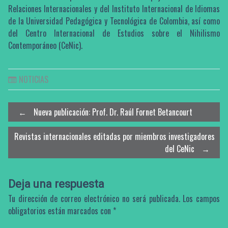
Relaciones Internacionales y del Instituto Internacional de Idiomas
de la Universidad Pedagógica y Tecnológica de Colombia, así como
del Centro Internacional de Estudios sobre el Nihilismo
Contemporáneo (CeNic).
NOTICIAS
Post
←
Nueva publicación: Prof. Dr. Raúl Fornet Betancourt
Revistas internacionales editadas por miembros investigadores
navigation
del CeNic
→
Deja una respuesta
Tu dirección de correo electrónico no será publicada.
Los campos
obligatorios están marcados con
*