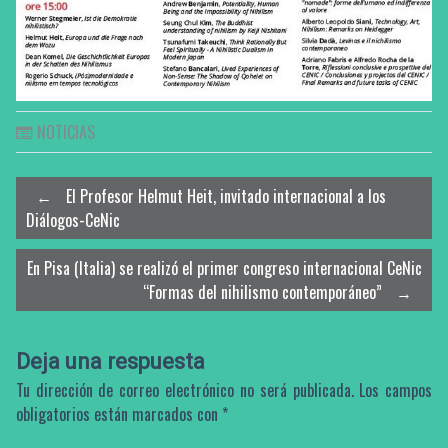
NOTICIAS
Post
←
El Profesor Helmut Heit, invitado internacional a los
Diálogos-CeNic
navigation
En Pisa (Italia) se realizó el primer congreso internacional CeNic
“Formas del nihilismo contemporáneo”
→
Deja una respuesta
Tu dirección de correo electrónico no será publicada.
Los campos
obligatorios están marcados con
*