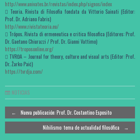
http://www.univates.br/revistas/index.php/signos/index
 Teoria. Rivista di Filosofia fondata da Vittorio Sainati (Editor:
Prof. Dr. Adriano Fabris)
http://www.rivistateoria.eu/
 Trópos. Rivista di ermeneutica e critica filosofica (Editores: Prof.
Dr. Gaetano Chiurazzi / Prof. Dr. Gianni Vattimo)
https://troposonline.org/
 TVRĐA – Journal for theory, culture and visual arts (Editor: Prof.
Dr. Žarko Paić)
https://tvrdja.com/
NOTICIAS
Post
←
Nueva publicación: Prof. Dr. Costantino Esposito
Nihilismo: tema de actualidad filosófica
→
navigation