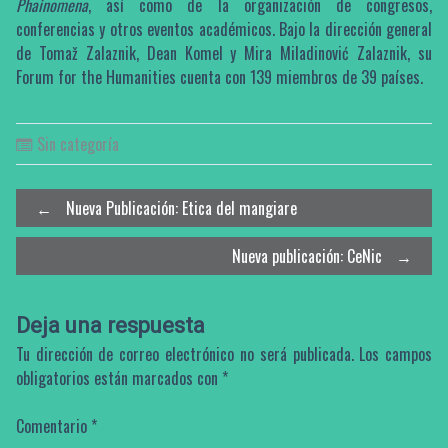
Phainomena
, así como de la organización de congresos,
conferencias y otros eventos académicos. Bajo la dirección general
de Tomaž Zalaznik, Dean Komel y Mira Miladinović Zalaznik, su
Forum for the Humanities cuenta con 139 miembros de 39 países.
Sin categoría
Post
←
Nueva Publicación: Etica del mangiare
Nueva publicación: CeNic
→
navigation
Deja una respuesta
Tu dirección de correo electrónico no será publicada.
Los campos
obligatorios están marcados con
*
Comentario
*