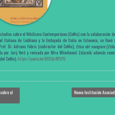
Estudios sobre el Nihilismo Contemporáneo (CeNic) con la colaboración del
l Italiano de Liubliana y la Embajada de Italia en Eslovenia, se llevó 
Prof. Dr. Adriano Fabris (codirector del CeNic),
Etica del mangiare
[
Etik
ada por Jurij Verč y revisada por Mira Miladinović Zalaznik; además cuen
del CeNic).
https://youtu.be/8F83yrBPLPQ
 sobre el
Nueva Institución Asocia