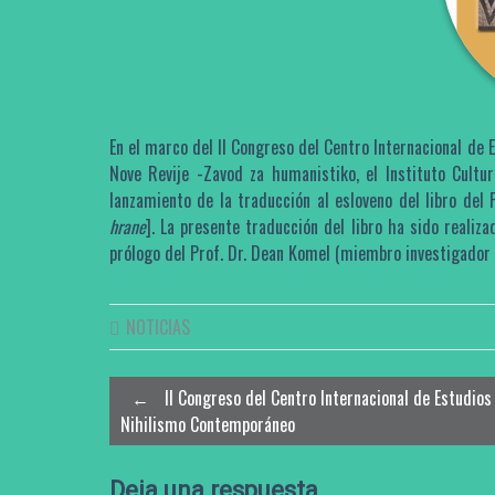
En el marco del II Congreso del Centro Internacional de 
Nove Revije -Zavod za humanistiko, el Instituto Cultura
lanzamiento de la traducción al esloveno del libro del 
hrane
]. La presente traducción del libro ha sido realiz
prólogo del Prof. Dr. Dean Komel (miembro investigador 
NOTICIAS
Post
←
II Congreso del Centro Internacional de Estudios
Nihilismo Contemporáneo
navigation
Deja una respuesta