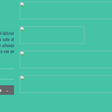
 Inštitut
a cabo el
a uživanja
ta con un
da
→