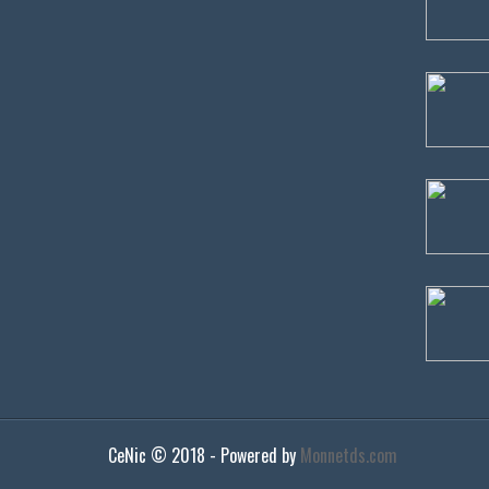
CeNic ©
2018
- Powered by
Monnetds.com