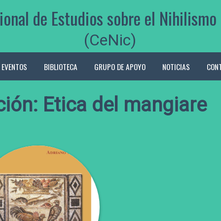
ional de Estudios sobre el Nihilis
(CeNic)
EVENTOS
BIBLIOTECA
GRUPO DE APOYO
NOTICIAS
CON
ión: Etica del mangiare