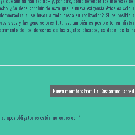
–ya que aún no han nacido– y, por otro, cómo defender los intereses de 
echo. ¿Se debe concluir de esto que la nueva exigencia ética es solo u
s democracias si se busca a toda costa su realización? Si es posible cr
eres vivos y las generaciones futuras, también es posible tomar distan
trimento de los derechos de los sujetos clásicos, es decir, de la 
Nuevo miembro: Prof. Dr. Costantino Esposi
 campos obligatorios están marcados con
*