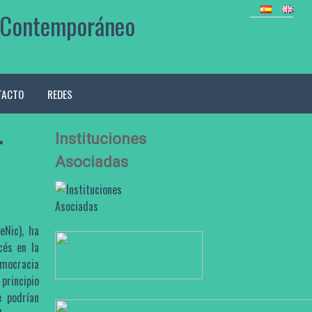
mo Contemporáneo
TACTO
REDES
Instituciones
r
Asociadas
eNic), ha
cés en la
emocracia
principio
e podrían