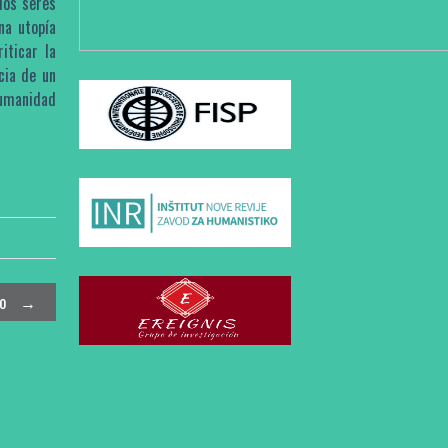
los seres
na utopía
iticar la
cia de un
humanidad
to
→