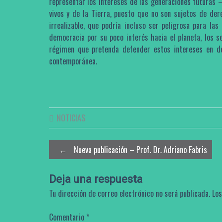
representar los intereses de las generaciones futuras 
vivos y de la Tierra, puesto que no son sujetos de der
irrealizable, que podría incluso ser peligrosa para la
democracia por su poco interés hacia el planeta, los s
régimen que pretenda defender estos intereses en de
contemporánea.
NOTICIAS
Post
←
Nueva publicación – Prof. Dr. Adriano Fabris
navigation
Deja una respuesta
Tu dirección de correo electrónico no será publicada.
Los
Comentario
*